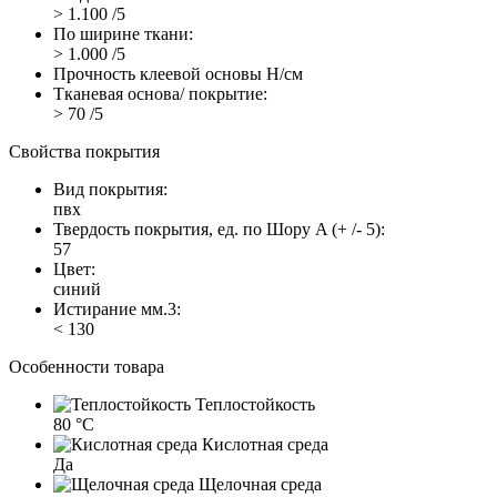
> 1.100 /5
По ширине ткани:
> 1.000 /5
Прочность клеевой основы Н/см
Тканевая основа/ покрытие:
> 70 /5
Свойства покрытия
Вид покрытия:
пвх
Твердость покрытия, ед. по Шору A (+ /- 5):
57
Цвет:
синий
Истирание мм.3:
< 130
Особенности товара
Теплостойкость
80 °C
Кислотная среда
Да
Щелочная среда