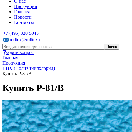
О нас
Продукция
Галерея
Новости
Контакты
+7 (495) 320-5045
rolltex@rolltex.ru
задать вопрос
Главная
Продукция
ПВХ (Поливинилхлорид)
Купить P-81/B
Купить P-81/B