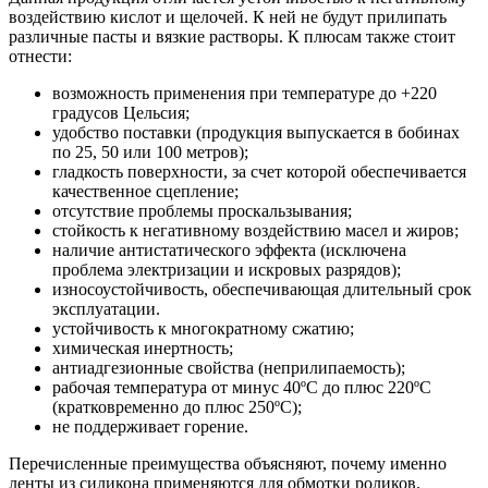
воздействию кислот и щелочей. К ней не будут прилипать
различные пасты и вязкие растворы. К плюсам также стоит
отнести:
возможность применения при температуре до +220
градусов Цельсия;
удобство поставки (продукция выпускается в бобинах
по 25, 50 или 100 метров);
гладкость поверхности, за счет которой обеспечивается
качественное сцепление;
отсутствие проблемы проскальзывания;
стойкость к негативному воздействию масел и жиров;
наличие антистатического эффекта (исключена
проблема электризации и искровых разрядов);
износоустойчивость, обеспечивающая длительный срок
эксплуатации.
устойчивость к многократному сжатию;
химическая инертность;
антиадгезионные свойства (неприлипаемость);
рабочая температура от минус 40ºC до плюс 220ºC
(кратковременно до плюс 250ºC);
не поддерживает горение.
Перечисленные преимущества объясняют, почему именно
ленты из силикона применяются для обмотки роликов.